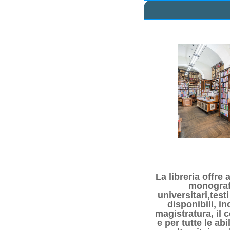
La libreria offre
monografi
universitari,test
disponibili, in
magistratura, il 
e per tutte le ab