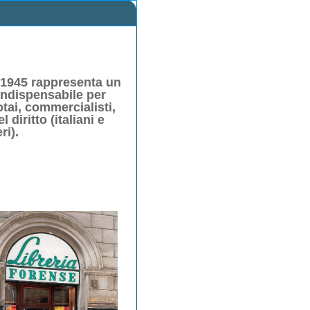
 1945 rappresenta un
indispensabile per
otai, commercialisti,
 diritto (italiani e
ri).