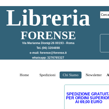
Libreria
FORENSE
Via Marianna Dionigi 26 00193 - Roma
Tel. (06) 3204698
e-mail:
forense@forense.it
whatsapp: 3276765327
Home
Spedizioni
Chi Siamo
Newsletter
A
SPEDIZIONE GRATUIT
PER ORDINI SUPERIO
AI 69,00 EURO