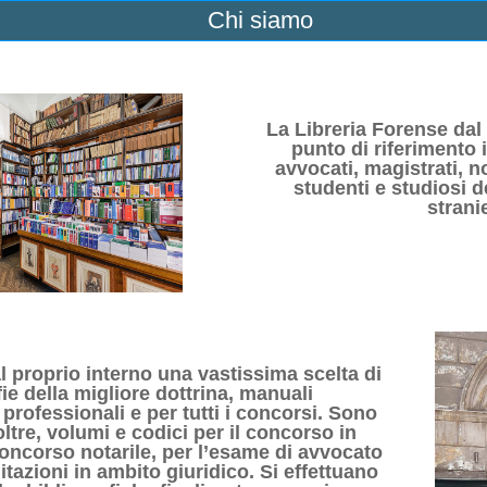
Chi siamo
La Libreria Forense dal
punto di riferimento 
avvocati, magistrati, n
studenti e studiosi del
stranie
 al proprio interno una vastissima scelta di
e della migliore dottrina, manuali
i professionali e per tutti i concorsi. Sono
oltre, volumi e codici per il concorso in
concorso notarile, per l’esame di avvocato
ilitazioni in ambito giuridico. Si effettuano