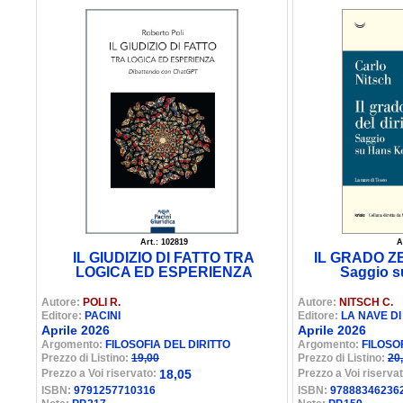
Art.: 102819
A
IL GIUDIZIO DI FATTO TRA
IL GRADO Z
LOGICA ED ESPERIENZA
Saggio s
Autore:
POLI R.
Autore:
NITSCH C.
Editore:
PACINI
Editore:
LA NAVE DI
Aprile 2026
Aprile 2026
Argomento:
FILOSOFIA DEL DIRITTO
Argomento:
FILOSO
Prezzo di Listino:
19,00
Prezzo di Listino:
20
Prezzo a Voi riservato:
18,05
Prezzo a Voi riserva
ISBN:
9791257710316
ISBN:
97888346236