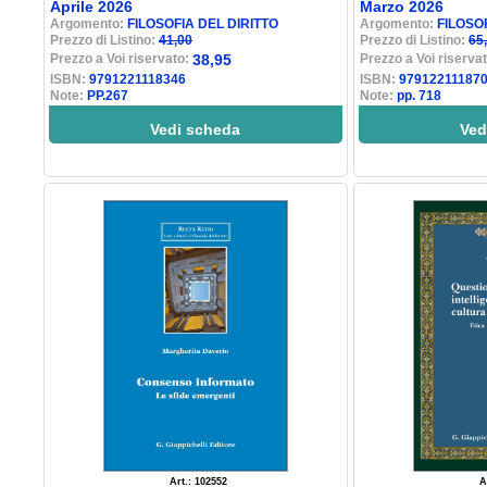
Aprile 2026
Marzo 2026
Argomento:
FILOSOFIA DEL DIRITTO
Argomento:
FILOSO
Prezzo di Listino:
41,00
Prezzo di Listino:
65
Prezzo a Voi riservato:
38,95
Prezzo a Voi riserva
ISBN:
9791221118346
ISBN:
97912211187
Note:
PP.267
Note:
pp. 718
Vedi scheda
Ved
Art.: 102552
A