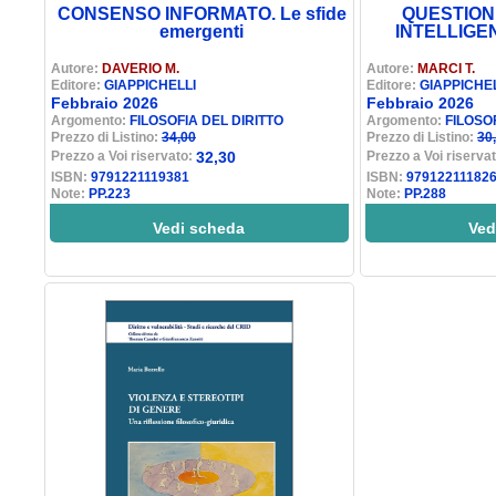
CONSENSO INFORMATO. Le sfide
QUESTION
emergenti
INTELLIGE
Autore:
DAVERIO M.
Autore:
MARCI T.
Editore:
GIAPPICHELLI
Editore:
GIAPPICHE
Febbraio 2026
Febbraio 2026
Argomento:
FILOSOFIA DEL DIRITTO
Argomento:
FILOSO
Prezzo di Listino:
34,00
Prezzo di Listino:
30
Prezzo a Voi riservato:
32,30
Prezzo a Voi riserva
ISBN:
9791221119381
ISBN:
97912211182
Note:
PP.223
Note:
PP.288
Vedi scheda
Ved