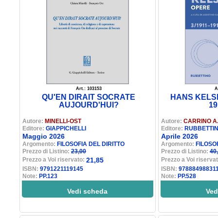
Art.: 103153
A
QU'EN DIRAIT SOCRATE
HANS KELSE
AUJOURD'HUI?
19
Autore:
MINELLI-OST
Autore:
CARRINO A.
Editore:
GIAPPICHELLI
Editore:
RUBBETTI
Maggio 2026
Aprile 2026
Argomento:
FILOSOFIA DEL DIRITTO
Argomento:
FILOSO
Prezzo di Listino:
23,00
Prezzo di Listino:
40
Prezzo a Voi riservato:
21,85
Prezzo a Voi riserva
ISBN:
9791221119145
ISBN:
97888498831
Note:
PP.123
Note:
PP.528
Vedi scheda
Ved