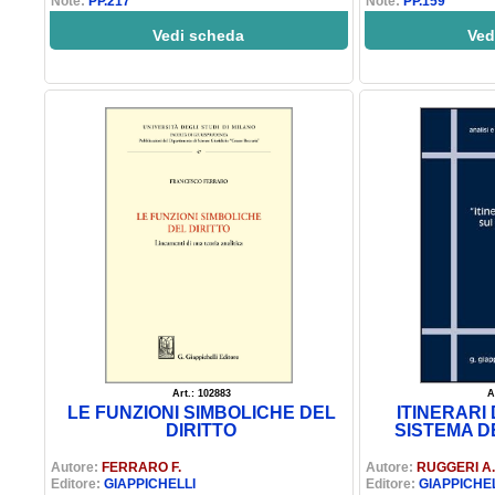
Note:
PP.217
Note:
PP.159
Vedi scheda
Ved
Art.: 102883
A
LE FUNZIONI SIMBOLICHE DEL
ITINERARI
DIRITTO
SISTEMA D
Autore:
FERRARO F.
Autore:
RUGGERI A.
Editore:
GIAPPICHELLI
Editore:
GIAPPICHE