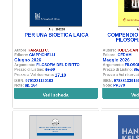
Art.: 103238
A
PER UNA BIOETICA LAICA
COMPENDIO 
FILOSOFI
Autore:
FARALLI C.
Autore:
TODESCAN 
Editore:
GIAPPICHELLI
Editore:
CEDAM
Giugno 2026
Maggio 2026
Argomento:
FILOSOFIA DEL DIRITTO
Argomento:
FILOSO
Prezzo di Listino:
18,00
Prezzo di Listino:
35
Prezzo a Voi riservato:
17,10
Prezzo a Voi riserva
ISBN:
9791221120103
ISBN:
97888133915
Note:
pp. 164
Note:
PP.370
Vedi scheda
Ved