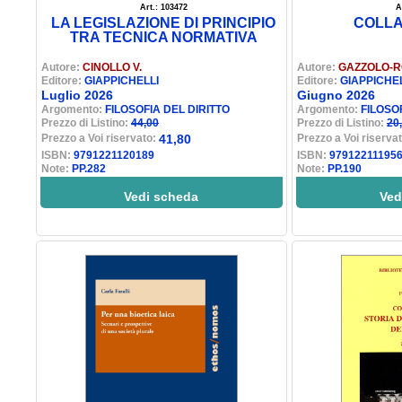
Art.: 103472
A
LA LEGISLAZIONE DI PRINCIPIO
COLLA
TRA TECNICA NORMATIVA
Autore:
CINOLLO V.
Autore:
GAZZOLO-
Editore:
GIAPPICHELLI
Editore:
GIAPPICHE
Luglio 2026
Giugno 2026
Argomento:
FILOSOFIA DEL DIRITTO
Argomento:
FILOSO
Prezzo di Listino:
44,00
Prezzo di Listino:
20
Prezzo a Voi riservato:
41,80
Prezzo a Voi riserva
ISBN:
9791221120189
ISBN:
97912211195
Note:
PP.282
Note:
PP.190
Vedi scheda
Ved