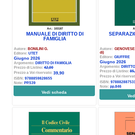
Art.: 103187
A
MANUALE DI DIRITTO DI
SEPARAZI
FAMIGLIA
Autore:
BONILINI G.
Autore:
GENOVESE-
di)
Editore:
UTET
Editore:
GIUFFRE
Giugno 2026
Giugno 2026
Argomento:
DIRITTO DI FAMIGLIA
Argomento:
DIRITTO
Prezzo di Listino:
42,00
Prezzo di Listino:
85
Prezzo a Voi riservato:
39,90
Prezzo a Voi riserva
ISBN:
9788859828655
ISBN:
97888288753
Note:
PP.539
Note:
pp.846
Vedi scheda
Ved