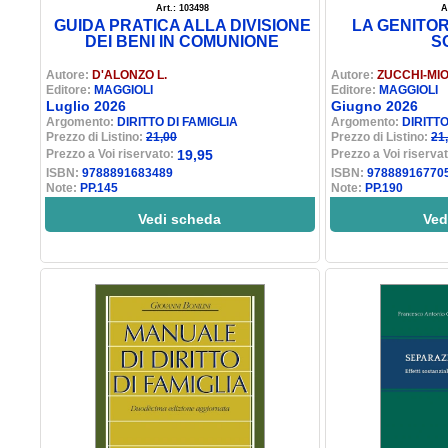
Art.: 103498
A
GUIDA PRATICA ALLA DIVISIONE
LA GENITOR
DEI BENI IN COMUNIONE
S
Autore:
D'ALONZO L.
Autore:
ZUCCHI-MIO
Editore:
MAGGIOLI
Editore:
MAGGIOLI
Luglio 2026
Giugno 2026
Argomento:
DIRITTO DI FAMIGLIA
Argomento:
DIRITTO
Prezzo di Listino:
21,00
Prezzo di Listino:
21
Prezzo a Voi riservato:
19,95
Prezzo a Voi riserva
ISBN:
9788891683489
ISBN:
97888916770
Note:
PP.145
Note:
PP.190
Vedi scheda
Ved