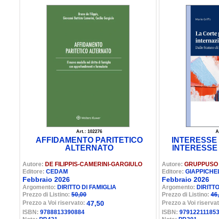
Art.: 102276
A
AFFIDAMENTO PARITETICO
INTERESSE
ALTERNATO
INTERESSE 
Autore:
DE FILIPPIS-CAMERINI-GARGIULO
Autore:
GRUPPUSO 
Editore:
CEDAM
Editore:
GIAPPICHE
Febbraio 2026
Febbraio 2026
Argomento:
DIRITTO DI FAMIGLIA
Argomento:
DIRITTO
Prezzo di Listino:
50,00
Prezzo di Listino:
46
Prezzo a Voi riservato:
47,50
Prezzo a Voi riserva
ISBN:
9788813390884
ISBN:
97912211185