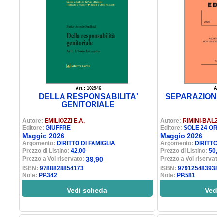
Art.: 102946
A
DELLA RESPONSABILITA'
SEPARAZIONE
GENITORIALE
Autore:
EMILIOZZI E.A.
Autore:
RIMINI-BAL
Editore:
GIUFFRE
Editore:
SOLE 24 O
Maggio 2026
Maggio 2026
Argomento:
DIRITTO DI FAMIGLIA
Argomento:
DIRITTO
Prezzo di Listino:
42,00
Prezzo di Listino:
50
Prezzo a Voi riservato:
39,90
Prezzo a Voi riserva
ISBN:
9788828854173
ISBN:
97912548393
Note:
PP.342
Note:
PP.581
Vedi scheda
Ved