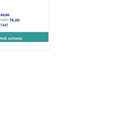
:
80,00
rvato:
76,00
87447
Vedi scheda