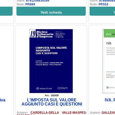
ISBN:
9791254839164
ISBN:
97888608
Note:
PP.669
Note:
PP.552
Vedi scheda
Art.: 102439
iva
L'IMPOSTA SUL VALORE
IVA. 
AGGIUNTO CASI E QUESTIONI
Autore:
CARDELLA-DELLA VALLE-MASPES-
Autore:
GALLEAN