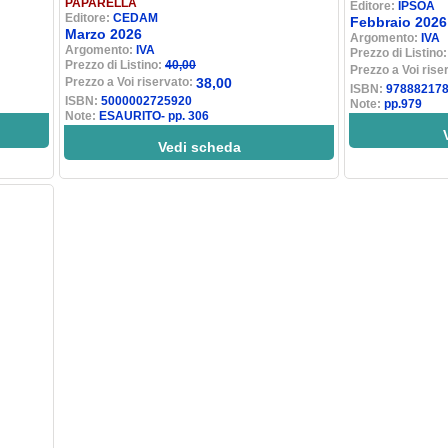
PAPARELLA
Editore:
IPSOA
Editore:
CEDAM
Febbraio 2026
Marzo 2026
Argomento:
IVA
Argomento:
IVA
Prezzo di Listino
Prezzo di Listino:
40,00
Prezzo a Voi rise
Prezzo a Voi riservato:
38,00
ISBN:
97888217
ISBN:
5000002725920
Note:
pp.979
Note:
ESAURITO- pp. 306
Vedi scheda