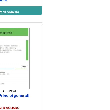
58306
Vedi scheda
Art.: 102386
Principi generali
I D'AGLIANO