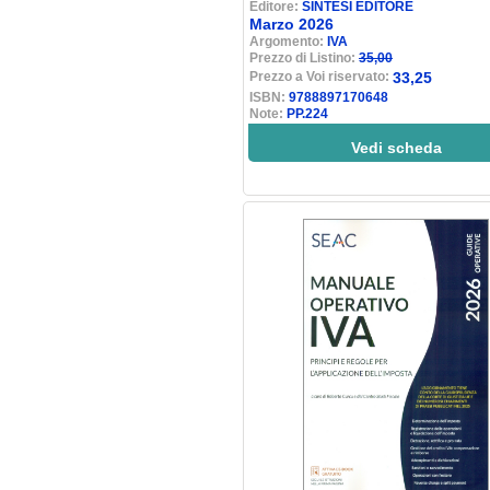
Editore:
SINTESI EDITORE
Marzo 2026
Argomento:
IVA
Prezzo di Listino:
35,00
Prezzo a Voi riservato:
33,25
ISBN:
9788897170648
Note:
PP.224
Vedi scheda