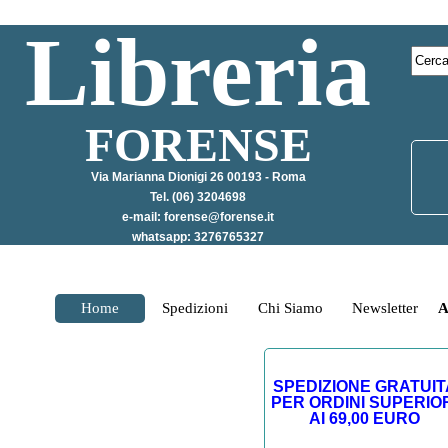
Libreria
FORENSE
Via Marianna Dionigi 26 00193 - Roma
Tel. (06) 3204698
e-mail:
forense@forense.it
whatsapp: 3276765327
Home
Spedizioni
Chi Siamo
Newsletter
A
SPEDIZIONE GRATUIT
PER ORDINI SUPERIO
AI 69,00 EURO