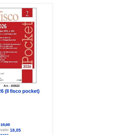
Art.: 102622
6 (Il fisco pocket)
:
19,00
rvato:
18,05