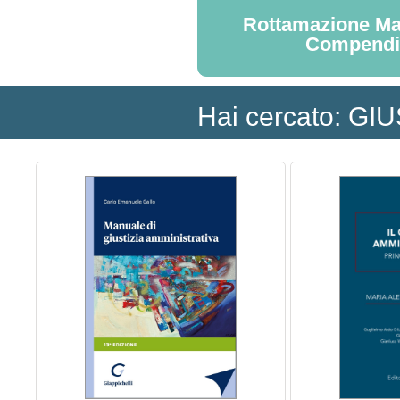
Rottamazione Ma
Compend
Hai cercato: G